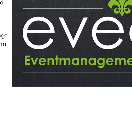
nd
age
 im